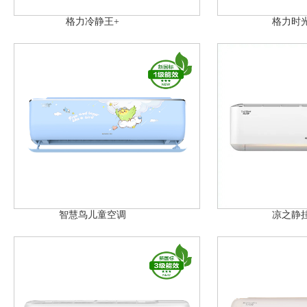
格力冷静王+
格力时
智慧鸟儿童空调
凉之静