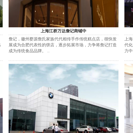
上海江桥万达詹记商铺中
詹记，徽州婺源詹氏家族代代相传手作传统糕点店，很快发
上海
格
展成为合肥代表性的饼店，逐步拓展市场，力争将詹记打造
代化
成为传统食品品牌。 ..
力中