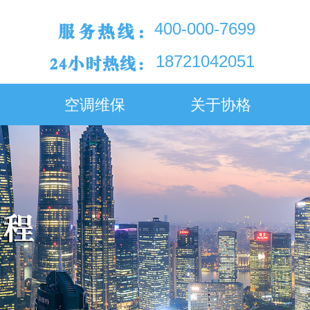
400-000-7699
18721042051
空调维保
关于协格