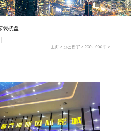
家装楼盘
主页
>
办公楼宇
>
200-1000平
>